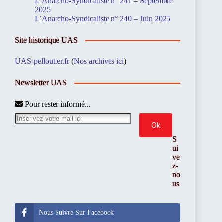
L’Anarcho-Syndicaliste n° 241 – Septembre
2025
L’Anarcho-Syndicaliste n° 240 – Juin 2025
Site historique UAS
UAS-pelloutier.fr
(
Nos archives ici
)
Newsletter UAS
Pour rester informé...
S
ui
ve
z-
no
us
Nous Suivre Sur Facebook