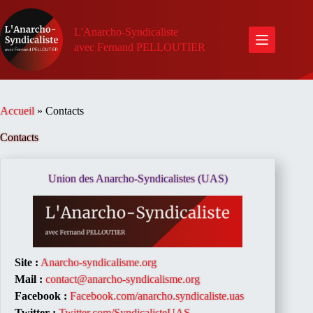
Passer
au
contenu
L'Anarcho-Syndicaliste
avec Fernand PELLOUTIER
Accueil
»
Contacts
Contacts
Union des Anarcho-Syndicalistes (UAS)
Site :
Anarcho-syndicalisme.org
Mail :
contact@anarcho-syndicalisme.org
Facebook :
Facebook.com/anarcho.syndicaliste.uas
Twitter :
Twitter.com/SyndicalisteUAS