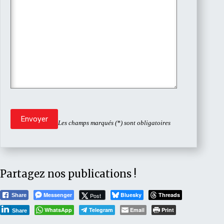
Les champs marqués (*) sont obligatoires
Partagez nos publications !
Messenger
Bluesky
Threads
Post
Share
WhatsApp
Telegram
Email
Print
Share