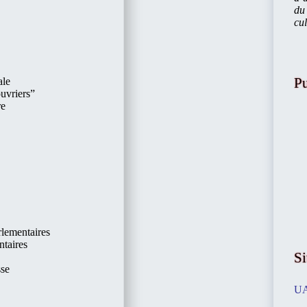
du 
cu
Pu
ale
ouvriers”
re
rlementaires
ntaires
Si
sse
UA