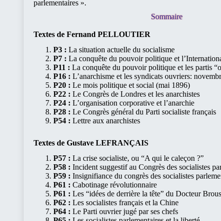
parlementaires ».
Sommaire
Textes de Fernand PELLOUTIER
P3 :
La situation actuelle du socialisme
P7 :
La conquête du pouvoir politique et l’Internation
P11 :
La conquête du pouvoir politique et les partis “
P16 :
L’anarchisme et les syndicats ouvriers: novemb
P20 :
Le mois politique et social (mai 1896)
P22 :
Le Congrès de Londres et les anarchistes
P24 :
L’organisation corporative et l’anarchie
P28 :
Le Congrès général du Parti socialiste français
P54 :
Lettre aux anarchistes
Textes de Gustave LEFRANÇAIS
P57 :
La crise socialiste, ou “A qui le caleçon ?”
P58 :
Incident suggestif au Congrès des socialistes pa
P59 :
Insignifiance du congrès des socialistes parleme
P61 :
Cabotinage révolutionnaire
P61 :
Les “idées de derrière la tête” du Docteur Brou
P62 :
Les socialistes français et la Chine
P64 :
Le Parti ouvrier jugé par ses chefs
P65 :
Les socialistes parlementaires et la liberté