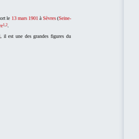
ort le
13
mars
1901
à
Sèvres
(
Seine-
1
,
2
re
.
l
, il est une des grandes figures du