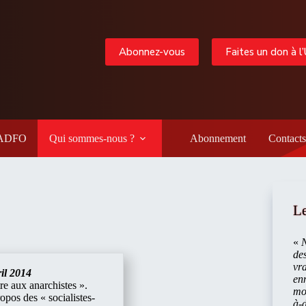
Abonnez-vous
Faites un don à l
 LADFO
Qui sommes-nous ?
Abonnement
Contacts
Le
«
N
des
vra
il 2014
enn
re aux anarchistes ».
mor
os des « socialistes-
à-d