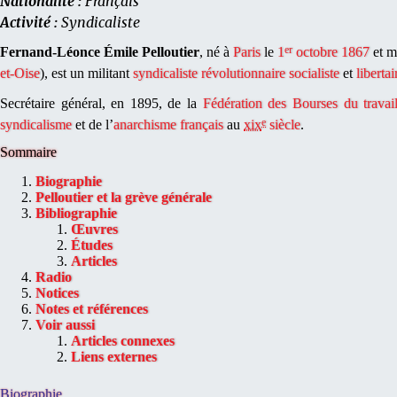
Nationalité :
Français
Activité :
Syndicaliste
er
Fernand-Léonce Émile Pelloutier
, né à
Paris
le
1
octobre
1867
et m
et-Oise
), est un militant
syndicaliste révolutionnaire
socialiste
et
libertai
Secrétaire général, en 1895, de la
Fédération des Bourses du travai
e
syndicalisme
et de l’
anarchisme
français
au
xix
siècle
.
Sommaire
Biographie
Pelloutier et la grève générale
Bibliographie
Œuvres
Études
Articles
Radio
Notices
Notes et références
Voir aussi
Articles connexes
Liens externes
Biographie