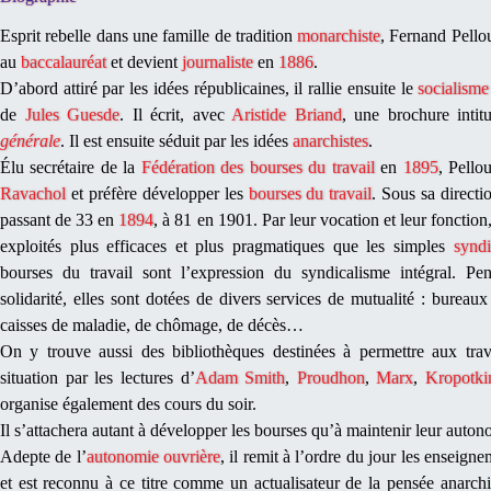
Esprit rebelle dans une famille de tradition
monarchiste
, Fernand Pellou
au
baccalauréat
et devient
journaliste
en
1886
.
D’abord attiré par les idées républicaines, il rallie ensuite le
socialisme
de
Jules Guesde
. Il écrit, avec
Aristide Briand
, une brochure intit
générale
. Il est ensuite séduit par les idées
anarchistes
.
Élu secrétaire de la
Fédération des bourses du travail
en
1895
, Pellou
Ravachol
et préfère développer les
bourses du travail
. Sous sa directi
passant de 33 en
1894
, à 81 en 1901. Par leur vocation et leur fonctio
exploités plus efficaces et plus pragmatiques que les simples
syndi
bourses du travail sont l’expression du syndicalisme intégral. P
solidarité, elles sont dotées de divers services de mutualité : bureaux
caisses de maladie, de chômage, de décès…
On y trouve aussi des bibliothèques destinées à permettre aux tra
situation par les lectures d’
Adam Smith
,
Proudhon
,
Marx
,
Kropotki
organise également des cours du soir.
Il s’attachera autant à développer les bourses qu’à maintenir leur auto
Adepte de l’
autonomie ouvrière
, il remit à l’ordre du jour les enseign
et est reconnu à ce titre comme un actualisateur de la pensée anarchi