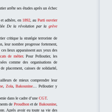
tier arrête ses études après un échec
et adhère, en
1892
, au
Parti ouvrier
ulée
De la révolution par la
grève
tier critique la stratégie terroriste de
on, leur nombre progresse fortement,
n, ces lieux apparaissent aux yeux des
cats de métier
. Pour Pelloutier, les
ensées comme des organisations de
 de placement, caisses de solidarité,
vailleurs de mieux comprendre leur
ne
,
Zola
,
Bakounine
… Pelloutier y
nomie dans le cadre d’une
CGT
.
ements de
Proudhon
et de
Bakounine
,
ste. Après avoir eu toute sa vie des