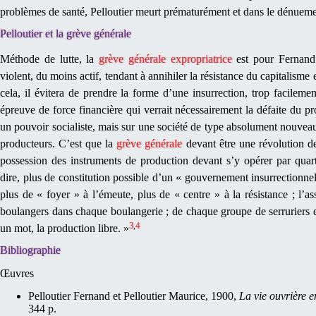
problèmes de santé, Pelloutier meurt prématurément et dans le dénuem
Pelloutier et la grève générale
Méthode de lutte, la
grève générale expropriatrice
est pour Fernand
violent, du moins actif, tendant à annihiler la résistance du capitalisme
cela, il évitera de prendre la forme d’une insurrection, trop facileme
épreuve de force financière qui verrait nécessairement la défaite du pr
un pouvoir socialiste, mais sur une société de type absolument nouveau,
producteurs. C’est que la
grève générale
devant être une révolution de 
possession des instruments de production devant s’y opérer par quart
dire, plus de constitution possible d’un « gouvernement insurrectionnel
plus de « foyer » à l’émeute, plus de « centre » à la résistance ; l’a
boulangers dans chaque boulangerie ; de chaque groupe de serruriers da
3
,
4
un mot, la production libre. »
Bibliographie
Œuvres
Pelloutier Fernand et Pelloutier Maurice, 1900,
La vie ouvrière 
344 p.