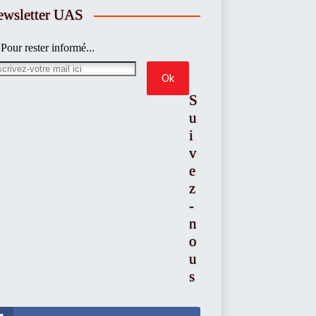
ewsletter UAS
Pour rester informé...
S
u
i
v
e
z
-
n
o
u
s