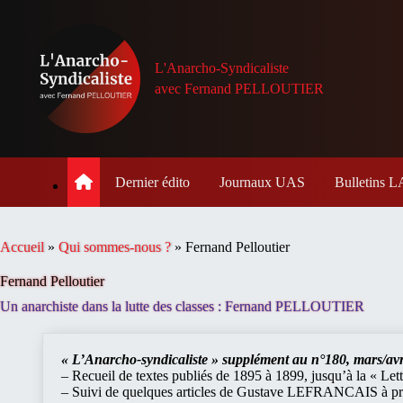
Passer
au
contenu
L'Anarcho-Syndicaliste
avec Fernand PELLOUTIER
Dernier édito
Journaux UAS
Bulletins
Accueil
»
Qui sommes-nous ?
»
Fernand Pelloutier
Fernand Pelloutier
Un anarchiste dans la lutte des classes : Fernand PELLOUTIER
« L’Anarcho-syndicaliste » supplément au n°180, mars/avr
– Recueil de textes publiés de 1895 à 1899, jusqu’à la « Lett
– Suivi de quelques articles de Gustave LEFRANCAIS à prop