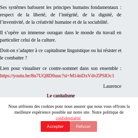
Ses systèmes bafouent les principes humains fondamentaux :
respect de la liberté, de l’intégrité, de la dignité, de
l’inventivité, de la créativité humaine et de la sociabilité.
Il s’opère un immense ouragan dans le monde du travail en
particulier celui de la culture.
Doit-on s’adapter à ce capitalisme linguistique ou lui résister et
le combattre ?
Lien pour visualiser ce contre-sommet dans son ensemble :
https://youtu.be/8n7UQ8D0uuc?si=M14nDxVdvZPSlOc1
Laurence
Le capitalisme
s’adapte toujours, nous pas…
Nous utilisons des cookies pour nous assurer que nous vous offrons la
La rupture n’est pas militaire, elle est structurelle : ce qui est en
meilleure expérience possible sur notre site. Notre politique de
train de se jouer entre l’Iran, les BRICS+* et les États-Unis
confidentialité
.
relève d’un basculement assez brutal du système du pouvoir
Accepter
Refuser
mondial qui pendant des décennies était sous la domination
des États-Unis dans une architecture invisible de contrôle des