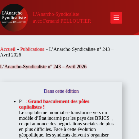
Passer
au
contenu
L'Anarcho-Syndicaliste
avec Fernand PELLOUTIER
Accueil
»
Publications
»
L’Anarcho-Syndicaliste n° 243 –
Avril 2026
L’Anarcho-Syndicaliste n° 243 – Avril 2026
Dans cette édition
P1 :
Grand basculement des pôles
capitalistes !
Le capitalisme mondial se transforme vers un
modèle d’État incarné par les pays des BRICS+,
ce qui annonce des négociations sociales de plus
en plus difficiles. Face à cette évolution
géopolitique, les syndicats doivent s’organiser