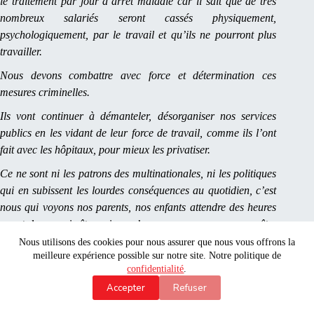
le traitement par jour d’arrêt maladie car il sait que de très
nombreux salariés seront cassés physiquement,
psychologiquement, par le travail et qu’ils ne pourront plus
travailler.
Nous devons combattre avec force et détermination ces
mesures criminelles.
Ils vont continuer à démanteler, désorganiser nos services
publics en les vidant de leur force de travail, comme ils l’ont
fait avec les hôpitaux, pour mieux les privatiser.
Ce ne sont ni les patrons des multinationales, ni les politiques
qui en subissent les lourdes conséquences au quotidien, c’est
nous qui voyons nos parents, nos enfants attendre des heures
avant de pouvoir être pris en charge aux urgences pour y être
soignés.
Nous utilisons des cookies pour nous assurer que nous vous offrons la
meilleure expérience possible sur notre site. Notre politique de
Ils font tout pour nous faire travailler plus et plus longtemps,
confidentialité
.
ils s’attaquent aux jours fériés et même au premier mai,
Accepter
Refuser
journée symbolique des luttes de la classe Ouvrière.