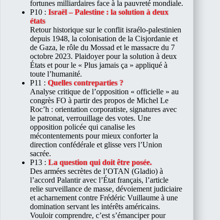
fortunes milliardaires face à la pauvreté mondiale.
P10 :
Israël – Palestine : la solution à deux
états
Retour historique sur le conflit israélo-palestinien
depuis 1948, la colonisation de la Cisjordanie et
de Gaza, le rôle du Mossad et le massacre du 7
octobre 2023. Plaidoyer pour la solution à deux
États et pour le « Plus jamais ça » appliqué à
toute l’humanité.
P11 :
Quelles contreparties ?
Analyse critique de l’opposition « officielle » au
congrès FO à partir des propos de Michel Le
Roc’h : orientation corporatiste, signatures avec
le patronat, verrouillage des votes. Une
opposition policée qui canalise les
mécontentements pour mieux conforter la
direction confédérale et glisse vers l’Union
sacrée.
P13 :
La question qui doit être posée.
Des armées secrètes de l’OTAN (Gladio) à
l’accord Palantir avec l’État français, l’article
relie surveillance de masse, dévoiement judiciaire
et acharnement contre Frédéric Vuillaume à une
domination servant les intérêts américains.
Vouloir comprendre, c’est s’émanciper pour