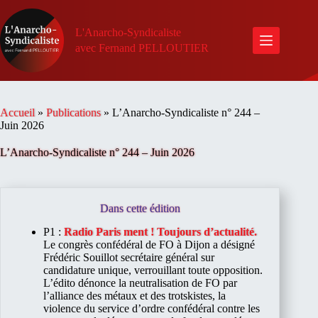
Passer
au
contenu
L'Anarcho-Syndicaliste
avec Fernand PELLOUTIER
Accueil
»
Publications
»
L’Anarcho-Syndicaliste n° 244 –
Juin 2026
L’Anarcho-Syndicaliste n° 244 – Juin 2026
Dans cette édition
P1 :
Radio Paris ment ! Toujours d’actualité.
Le congrès confédéral de FO à Dijon a désigné
Frédéric Souillot secrétaire général sur
candidature unique, verrouillant toute opposition.
L’édito dénonce la neutralisation de FO par
l’alliance des métaux et des trotskistes, la
violence du service d’ordre confédéral contre les