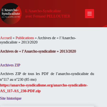
Passer
au
contenu
L'Anarcho-Syndicaliste
avec Fernand PELLOUTIER
Accueil
»
Publications
»
Archives de « l’Anarcho-
syndicaliste » 2013/2020
Archives de « l’Anarcho-syndicaliste » 2013/2020
Archives ZIP
Archives ZIP de tous les PDF de l’anarcho-syndicaliste du
n°117 au n°230 (85 mo)
https://anarcho-syndicalisme.org/anarcho-syndicaliste-
AS_117-AS_230-PDF.zip
Site historique