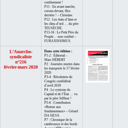
confinement !
P11 : En avant marche,
corona devant, flics
derrière ! – Christine.
P12 : Les états-d’âme et
les clins-d’œil … du père
TEUSÈCHE.
P13-16 : Le Petit Père du
Peuple… non confiné –
FURAXISSIMUS.
L’Anarcho-
Dans cette édition :
P1-2 : Éditorial –
syndicaliste
Marc HÉBERT
n°216
P2 : Journées mortes dans
février-mars 2020
les transports le 17 février
2020
P3-4 : Résolution du
Congrès confédéral
d’avril 2018
P4 : Le cynisme du
Capital et de l’État … vu
par le père Siffleur !
P5-6 : Contribution
«Retour aux
fondamentaux» – Gérard
DA SILVA
P7 : Chronique de la
cambrousse et des bords
ème