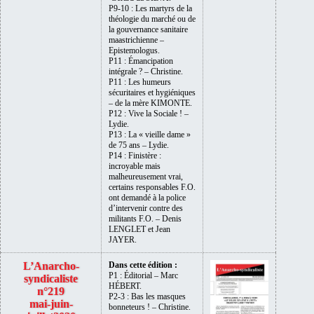
P9-10 : Les martyrs de la
théologie du marché ou de
la gouvernance sanitaire
maastrichienne –
Epistemologus.
P11 : Émancipation
intégrale ? – Christine.
P11 : Les humeurs
sécuritaires et hygiéniques
– de la mère KIMONTE.
P12 : Vive la Sociale ! –
Lydie.
P13 : La « vieille dame »
de 75 ans – Lydie.
P14 : Finistère :
incroyable mais
malheureusement vrai,
certains responsables F.O.
ont demandé à la police
d’intervenir contre des
militants F.O. – Denis
LENGLET et Jean
JAYER.
L’Anarcho-
Dans cette édition :
P1 : Éditorial – Marc
syndicaliste
HÉBERT.
n°219
P2-3 : Bas les masques
mai-juin-
bonneteurs ! – Christine.