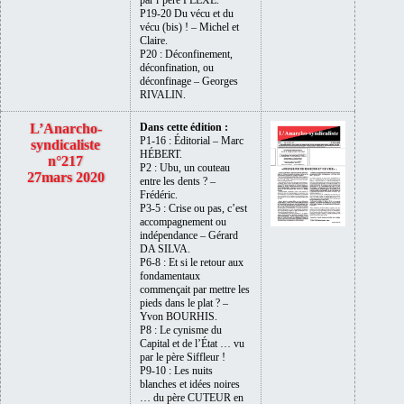
P19-20 Du vécu et du
vécu (bis) ! – Michel et
Claire.
P20 : Déconfinement,
déconfination, ou
déconfinage – Georges
RIVALIN.
L’Anarcho-
Dans cette édition :
P1-16 : Éditorial – Marc
syndicaliste
HÉBERT.
n°217
P2 : Ubu, un couteau
27mars 2020
entre les dents ? –
Frédéric.
P3-5 : Crise ou pas, c’est
accompagnement ou
indépendance – Gérard
DA SILVA.
P6-8 : Et si le retour aux
fondamentaux
commençait par mettre les
pieds dans le plat ? –
Yvon BOURHIS.
P8 : Le cynisme du
Capital et de l’État … vu
par le père Siffleur !
P9-10 : Les nuits
blanches et idées noires
… du père CUTEUR en