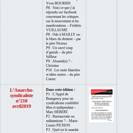
Yvon BOURHIS
P8 : Voici ce que j’ai
répondu sur facebook
concernant les critiques
sur le mouvement et les
manifestations – Frédéric
VUILLAUME
P8 : Ode à MAILLY ou :
le blues du dentiste – par
le père Nicieux
P9 : Un sacré coup
d’gueule – du père
Siffleur
P9 : Abonné(e) ? –
Christine
P10 : Les nuits blanches
et idées noires – du père
Cuteur.
L’Anarcho-
Dans cette édition :
P1 : L’Appel de
syndicaliste
Beaugency pour un
n°210
syndicalisme confédéré
avril2019
libre et indépendant –
Marc HÉBERT.
P2 : Bureaucratie ou
militantisme ? – Marie-
Louise PICHON.
P3 : Quel est le mandat