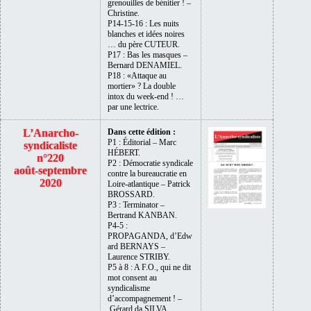
grenouilles de bénitier ! –
Christine.
P14-15-16 : Les nuits
blanches et idées noires
… du père CUTEUR.
P17 : Bas les masques –
Bernard DENAMIEL.
P18 : «Attaque au
mortier» ? La double
intox du week-end ! …
par une lectrice.
L’Anarcho-
Dans cette édition :
P1 : Éditorial – Marc
syndicaliste
HÉBERT.
n°220
P2 : Démocratie syndicale
août-septembre
contre la bureaucratie en
2020
Loire-atlantique – Patrick
BROSSARD.
P3 : Terminator –
Bertrand KANBAN.
P4-5 :
PROPAGANDA, d’Edw
ard BERNAYS –
Laurence STRIBY.
P5 à 8 : A F.O., qui ne dit
mot consent au
syndicalisme
d’accompagnement ! –
Gérard da SILVA.