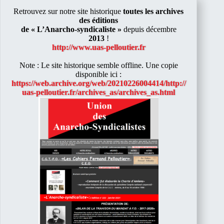
Retrouvez sur notre site historique
toutes les archives
des éditions
de « L’Anarcho-syndicaliste »
depuis décembre
2013
!
http://www.uas-pelloutier.fr
Note : Le site historique semble offline. Une copie
disponible ici :
https://web.archive.org/web/20210226004414/http://
uas-pelloutier.fr/archives_as/archives_as.html