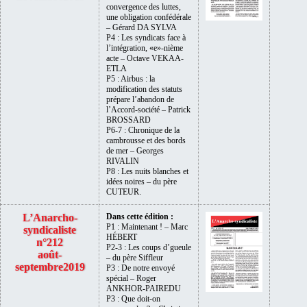
convergence des luttes,
une obligation confédérale
– Gérard DA SYLVA
P4 : Les syndicats face à
l’intégration, «e»-nième
acte – Octave VEKAA-
ETLA
P5 : Airbus : la
modification des statuts
prépare l’abandon de
l’Accord-société – Patrick
BROSSARD
P6-7 : Chronique de la
cambrousse et des bords
de mer – Georges
RIVALIN
P8 : Les nuits blanches et
idées noires – du père
CUTEUR.
L’Anarcho-
Dans cette édition :
P1 : Maintenant ! – Marc
syndicaliste
HÉBERT
n°212
P2-3 : Les coups d’gueule
août-
– du père Siffleur
septembre2019
P3 : De notre envoyé
spécial – Roger
ANKHOR-PAIREDU
P3 : Que doit-on