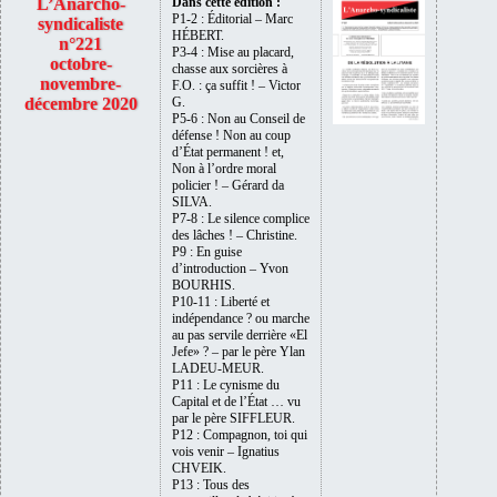
L’Anarcho-
Dans cette édition :
P1-2 : Éditorial – Marc
syndicaliste
HÉBERT.
n°221
P3-4 : Mise au placard,
octobre-
chasse aux sorcières à
novembre-
F.O. : ça suffit ! – Victor
décembre 2020
G.
P5-6 : Non au Conseil de
défense ! Non au coup
d’État permanent ! et,
Non à l’ordre moral
policier ! – Gérard da
SILVA.
P7-8 : Le silence complice
des lâches ! – Christine.
P9 : En guise
d’introduction – Yvon
BOURHIS.
P10-11 : Liberté et
indépendance ? ou marche
au pas servile derrière «El
Jefe» ? – par le père Ylan
LADEU-MEUR.
P11 : Le cynisme du
Capital et de l’État … vu
par le père SIFFLEUR.
P12 : Compagnon, toi qui
vois venir – Ignatius
CHVEIK.
P13 : Tous des