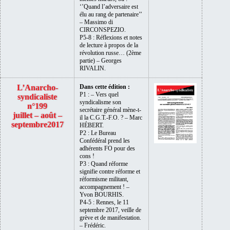
‘’Quand l’adversaire est
élu au rang de partenaire’’
– Massimo di
CIRCONSPEZIO.
P5-8 : Réflexions et notes
de lecture à propos de la
révolution russe… (2ème
partie) – Georges
RIVALIN.
L’Anarcho-
Dans cette édition :
P1 : – Vers quel
syndicaliste
syndicalisme son
n°199
secrétaire général mène-t-
juillet – août –
il la C.G.T.-F.O. ? – Marc
septembre2017
HÉBERT.
P2 : Le Bureau
Confédéral prend les
adhérents FO pour des
cons !
P3 : Quand réforme
signifie contre réforme et
réformisme militant,
accompagnement ! –
Yvon BOURHIS.
P4-5 : Rennes, le 11
septembre 2017, veille de
grève et de manifestation.
– Frédéric.