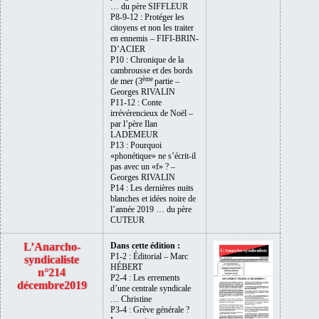
… du père SIFFLEUR
P8-9-12 : Protéger les
citoyens et non les traiter
en ennemis – FIFI-BRIN-
D’ACIER
P10 : Chronique de la
cambrousse et des bords
ème
de mer (3
partie –
Georges RIVALIN
P11-12 : Conte
irrévérencieux de Noël –
par l’père Ilan
LADEMEUR
P13 : Pourquoi
«phonétique» ne s’écrit-il
pas avec un «f» ? –
Georges RIVALIN
P14 : Les dernières nuits
blanches et idées noire de
l’année 2019 … du père
CUTEUR
L’Anarcho-
Dans cette édition :
P1-2 : Éditorial – Marc
syndicaliste
HÉBERT
n°214
P2-4 : Les errements
décembre2019
d’une centrale syndicale
… Christine
P3-4 : Grève générale ?