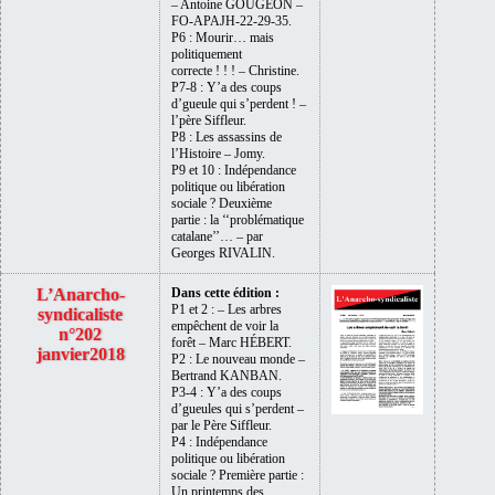
– Antoine GOUGEON –
FO-APAJH-22-29-35.
P6 : Mourir… mais
politiquement
correcte ! ! ! – Christine.
P7-8 : Y’a des coups
d’gueule qui s’perdent ! –
l’père Siffleur.
P8 : Les assassins de
l’Histoire – Jomy.
P9 et 10 : Indépendance
politique ou libération
sociale ? Deuxième
partie : la ‘‘problématique
catalane’’… – par
Georges RIVALIN.
L’Anarcho-
Dans cette édition :
P1 et 2 : – Les arbres
syndicaliste
empêchent de voir la
n°202
forêt – Marc HÉBERT.
janvier2018
P2 : Le nouveau monde –
Bertrand KANBAN.
P3-4 : Y’a des coups
d’gueules qui s’perdent –
par le Père Siffleur.
P4 : Indépendance
politique ou libération
sociale ? Première partie :
Un printemps des