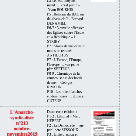
Lancement, moyens,
manif’… c’est parti ! –
Yvon BOURHIS
P5 : Réforme du BAC ou
dé-«bac»-cle ? – Bernard
DENAMIEL
P6-7 : Nouvelle offensive
des Églises contre l’École
et la République – L.
STRIBY
P7 : Moins de médecins =
moins de retraités –
ANTIDOTUS
P7 : L’Europe, l’Europe,
l’Europe … vue par le
père SEPTEUR
P8-9 : Chronique de la
cambrousse et des bords
de mer – Georges
RIVALIN
P10 : Les nuits blanches
et idées noires … du père
CUTEUR.
L’Anarcho-
Dans cette édition :
P1-2 : Éditorial – Marc
syndicaliste
HÉBERT
n°213
P2 : La Démocratie – vue
octobre-
par l’père SESSOUX
novembre2019
P3 : Unité d’action et