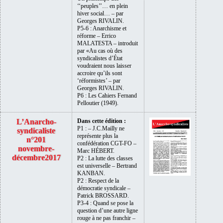
‘‘peuples’’… en plein
hiver social… – par
Georges RIVALIN.
P5-6 : Anarchisme et
réforme – Errico
MALATESTA – introduit
par «Au cas où des
syndicalistes d’État
voudraient nous laisser
accroire qu’ils sont
‘réformistes’ – par
Georges RIVALIN.
P6 : Les Cahiers Fernand
Pelloutier (1949).
L’Anarcho-
Dans cette édition :
P1 : – J.C.Mailly ne
syndicaliste
représente plus la
n°201
confédération CGT-FO –
novembre-
Marc HÉBERT.
décembre2017
P2 : La lutte des classes
est universelle – Bertrand
KANBAN.
P2 : Respect de la
démocratie syndicale –
Patrick BROSSARD.
P3-4 : Quand se pose la
question d’une autre ligne
rouge à ne pas franchir –