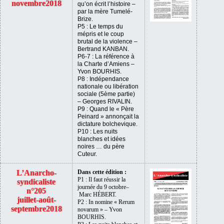
novembre2018
qu’on écrit l’histoire –
par la mère Tumelé-
Brize.
P5 : Le temps du
mépris et le coup
brutal de la violence –
Bertrand KANBAN.
P6-7 : La référence à
la Charte d’Amiens –
Yvon BOURHIS.
P8 : Indépendance
nationale ou libération
sociale (5ème partie)
– Georges RIVALIN.
P9 : Quand le « Père
Peinard » annonçait la
dictature bolchevique.
P10 : Les nuits
blanches et idées
noires … du père
Cuteur.
L’Anarcho-
Dans cette édition :
P1 :
Il faut réussir la
syndicaliste
journée du 9 octobre
–
n°205
Marc HÉBERT
.
juillet-août-
P2 :
In nomine « Rerum
septembre2018
novarum » –
Yvon
BOURHIS.