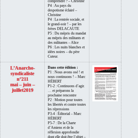
comprendre ? – Christine
P4 : Au pays du
despotisme éclairé –
Christine
P4 : La rentrée sociale, et
le grand-soir ! – par les
frères DELACAUTE
P5 : Du mépris du mandat
au mépris des militants et
des militantes – Alice
P6 : Les nuits blanches et
idées noires – du père
Cuteur.
L’Anarcho-
Dans cette édition :
P1 : Nous avons osé ! et
syndicaliste
nous continuons ! – Marc
n°211
HÉBERT
mai – juin –
P1-2 : Continuons d’agir.
juillet2019
… et préparons la
prochaine rencontre
P2 : Motion pour toutes
les libertés et contre toutes
les répressions
P3-4 : Éditorial – Marc
HÉBERT
P5-7 : De la Charte
d’Amiens et de la
réflexion approfondie
dont elle doit être l’objet –