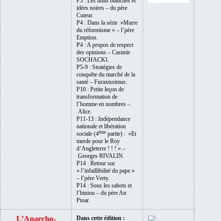
P3 :
Les nuits blanches et
idées noires – du
père
Cuteur.
P4 :
Dans la série »Marre
du réformisme » –
l’père
Emption.
P4 :
A propos de respect
des opinions –
Casimir
SOCHACKI.
P5-9 :
Stratégies de
conquête du marché de la
santé –
Furaxissimus.
P10 :
Petite leçon de
transformation de
l’homme en nombres –
Alice.
P11-13 :
Indépendance
nationale et libération
ème
sociale (4
partie) : »Et
merde pour le Roy
d’Angleterre ! ! ! » –
Georges RIVALIN.
P14 :
Retour sur
« l’infaillibilité du pape »
–
l’père Verty.
P14 :
Sous les sabots et
l’biniou – du
père An
Ptoar.
L’Anarcho-
Dans cette édition :