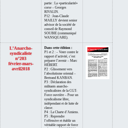
partie : La «particularité»
corse – Georges
RIVALIN.
P12 : Jean-Claude
MAILLY devient senior
advisor de la société de
conseil de Raymond
SOUBIE (communiqué
WANSQUARE).
L’Anarcho-
Dans cette édition :
P1 et 2 : – Voter contre le
syndicaliste
rapport d’activité, c’est
n°203
préparer l’avenir – Marc
février-mars-
HÉBERT.
avril2018
P2 : Glissement vers
l’absolutisme oriental –
Bertrand KANBAN.
P3 : Déclaration des
militants anarcho-
syndicalistes de la CGT-
Force ouvrière – Pour un
syndicalisme libre,
indépendant et de lutte de
classe.
P4 : La Charte d’Amiens.
P5 : Reprendre
l’offensive et établir un
véritable rapport de force