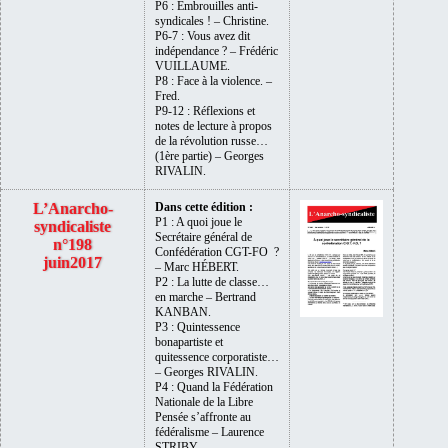
P6 : Embrouilles anti-
syndicales ! – Christine.
P6-7 : Vous avez dit
indépendance ? – Frédéric
VUILLAUME.
P8 : Face à la violence. –
Fred.
P9-12 : Réflexions et
notes de lecture à propos
de la révolution russe…
(1ère partie) – Georges
RIVALIN.
L’Anarcho-
Dans cette édition :
P1 : A quoi joue le
syndicaliste
Secrétaire général de
n°198
Confédération CGT-FO ?
juin2017
– Marc HÉBERT.
P2 : La lutte de classe…
en marche – Bertrand
KANBAN.
P3 : Quintessence
bonapartiste et
quitessence corporatiste…
– Georges RIVALIN.
P4 : Quand la Fédération
Nationale de la Libre
Pensée s’affronte au
fédéralisme – Laurence
STRIBY .