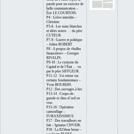
parole pour un exercice de
belle communication –
Éric LE COURTOIS.
P4 : Grève interdite –
Christine.
P5-6 : Les nuits blanches
et idées noires … du père
CUTEUR.
P7-8 : Guerre et politique
– Julien ROBERT.
P8 : A propos de «bulles
financières» – Georges
RIVALIN.
P9-10 : Le cynisme du
Capital et de l’État … vu
par le père SIFFLEUR.
P11-12 : Un retour sur
certains fondamentaux –
Yvon BOURHIS.
P12 : Des ouvrages à lire.
P13-14 : Coups-de-
gueule et clins-d’oeil en
vrac.
P15-16 : Opération
camouflage –
FURAXISSIMUS.
P17 : Des travailleurs en
fait – Igniatus CHVEIK.
P18 : La 823ème heure –
par l’père PLEXE.