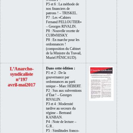
P5 et 6 : La méthode de
nos financiers de
patrons ! – TRISKEL.
P7 : Les «Cahiers
Fernand PELLOUTIER»
– Georges RIVALIN.
P8 : Nouvelle recette de
CURWHISKY.
P8 : En marche pour les
ordonnances !
(composition du Cabinet
de la Ministre du Travail,
Muriel PÉNICAUD).
L’Anarcho-
Dans cette édition :
P1 et 2 : De la
syndicaliste
gouvernance par
n°197
ordonnances au parti
avril-mai2017
unique – Marc HÉBERT.
P2 : Sus aux subventions
d’État ! – Georges
RIVALIN.
P3 et 4 : Modernité
tardive au secours du
régime – Bertrand
KANBAN.
P4 : Note de lecture –
G.R..
P5 : Similitudes franco-