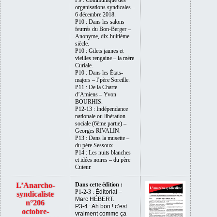
organisations syndicales –
6 décembre 2018.
P10 : Dans les salons
feutrés du Bon-Berger –
Anonyme, dix-huitième
siècle.
P10 : Gilets jaunes et
vieilles rengaine – la mère
Curiale.
P10 : Dans les États-
majors – l’père Soreille.
P11 : De la Charte
d’Amiens – Yvon
BOURHIS.
P12-13 : Indépendance
nationale ou libération
sociale (6ème partie) –
Georges RIVALIN.
P13 : Dans la musette –
du père Sessoux.
P14 : Les nuits blanches
et idées noires – du père
Cuteur.
L’Anarcho-
Dans cette édition :
P1-2-3 :
É
ditorial –
syndicaliste
Marc H
ÉBERT
.
n°206
P3-4 : Ah bon ! c’est
octobre-
vraiment comme ça