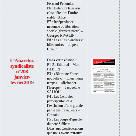
Fernand Pelloutier.
P6 : Défendre le salarié,
c’est défendre l’ordre
établi – Alice.
P7 : Indépendance
nationale ou libération
sociale (dernière partie) –
Georges RIVALIN.
P8 : Les nuits blanches et
idées noires – du père
Cuteur.
L’Anarcho-
Dans cette édition :
P1-2 : Éditorial – Marc
syndicaliste
HÉBERT
n°208
P3 : «Bâtir une France
janvier-
nouvelle»…«Et en même
février201
9
temps»…«Refonder
l’Europe» – Jacqueline
SALIOU
P4 : Les Centrales
participent-elles à
l’exclusion d’une grande
partie des travailleurs –
Christine
P5 : Les coups d’gueule-
du père Siffleur
Dites aux Confédérations
que nous avons retrouvé