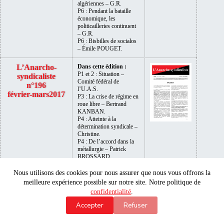
algériennes – G.R.
P6 : Pendant la bataille
économique, les
politicailleries continuent
– G.R.
P6 : Bisbilles de socialos
– Émile POUGET.
L’Anarcho-
Dans cette édition :
P1 et 2 : Situation –
syndicaliste
Comité fédéral de
n°196
l’U.A.S.
février-mars2017
P3 : La crise de régime en
roue libre – Bertrand
KANBAN.
P4 : Atteinte à la
détermination syndicale –
Christine.
P4 : De l’accord dans la
métallurgie – Patrick
BROSSARD.
P5 et 6 : Quand la
Fédération Nationale de la
Nous utilisons des cookies pour nous assurer que nous vous offrons la
Libre Pensée flirte avec le
meilleure expérience possible sur notre site. Notre politique de
dogmatisme : retour sur
confidentialité
.
un différend loin d’être
anodin – Yvon
Accepter
Refuser
BOURHIS.
P7 : Voyage électoral…
au-delà de l’estran –