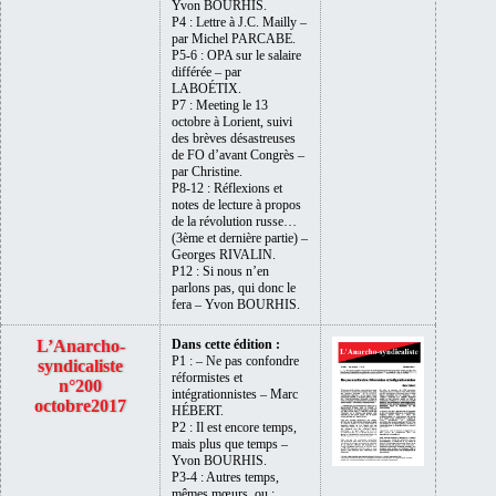
Yvon BOURHIS.
P4 : Lettre à J.C. Mailly –
par Michel PARCABE.
P5-6 : OPA sur le salaire
différée – par
LABOÉTIX.
P7 : Meeting le 13
octobre à Lorient, suivi
des brèves désastreuses
de FO d’avant Congrès –
par Christine.
P8-12 : Réflexions et
notes de lecture à propos
de la révolution russe…
(3ème et dernière partie) –
Georges RIVALIN.
P12 : Si nous n’en
parlons pas, qui donc le
fera – Yvon BOURHIS.
L’Anarcho-
Dans cette édition :
P1 : – Ne pas confondre
syndicaliste
réformistes et
n°200
intégrationnistes – Marc
octobre2017
HÉBERT.
P2 : Il est encore temps,
mais plus que temps –
Yvon BOURHIS.
P3-4 : Autres temps,
mêmes mœurs, ou :