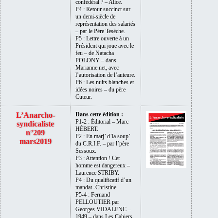
confédéral ? – Alice.
P4 : Retour succinct sur
un demi-siècle de
représentation des salariés
– par le Père Tesèche.
P5 : Lettre ouverte à un
Président qui joue avec le
feu – de Natacha
POLONY – dans
Marianne.net, avec
l’autorisation de l’auteure.
P6 : Les nuits blanches et
idées noires – du père
Cuteur.
L’Anarcho-
Dans cette édition :
P1-2 : Éditorial – Marc
syndicaliste
HÉBERT.
n°209
P2 : En marj’ d’la soup’
mars2019
du C.R.I.F. – par l’père
Sessoux.
P3 : Attention ! Cet
homme est dangereux –
Laurence STRIBY.
P4 : Du qualificatif d’un
mandat -Christine.
P5-4 : Fernand
PELLOUTIER par
Georges VIDALENC –
1949 – dans Les Cahiers