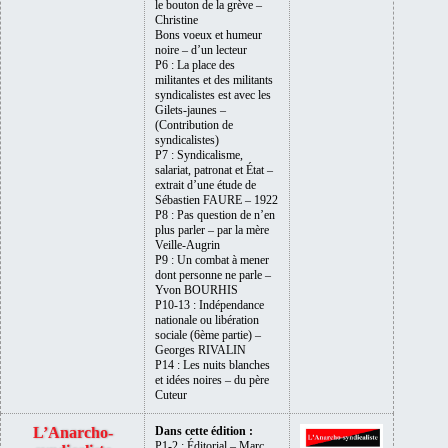
le bouton de la grève –
Christine
Bons voeux et humeur
noire – d’un lecteur
P6 : La place des
militantes et des militants
syndicalistes est avec les
Gilets-jaunes –
(Contribution de
syndicalistes)
P7 : Syndicalisme,
salariat, patronat et État –
extrait d’une étude de
Sébastien FAURE – 1922
P8 : Pas question de n’en
plus parler – par la mère
Veille-Augrin
P9 : Un combat à mener
dont personne ne parle –
Yvon BOURHIS
P10-13 : Indépendance
nationale ou libération
sociale (6ème partie) –
Georges RIVALIN
P14 : Les nuits blanches
et idées noires – du père
Cuteur
L’Anarcho-
Dans cette édition :
P1-2 :
É
ditorial – Marc