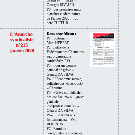
de mer (4
partie) –
Georges RIVALIN
P8 : Les premières nuits
blanches et idées noires
de l’année 2020 … du
père CUTEUR
L’Anarcho-
Dans cette édition :
P1 : Éditorial –
syndicaliste
Marc HÉBERT
n°215
P2 : Lettre de la
janvier2020
Fédération des Cheminots
aux organisations
confédérées F.O.
P3 : Pour un Comité
national de grève –
Gérard DA SILVA
P4 : L’Économie sociale,
solidaire des «Blackrock»
– Christine
P5 : «Trêve confédérale
des confiseurs» ou «grève
générale
interprofessionnelle» –
Gérard DA SILVA
P6-7 : Le retour aux
fondamentaux – Yvon
BOURHIS
P7 : Parmi les
pérégrinations hivernales