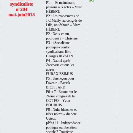
P1 : – Et maintenant,
syndicaliste
passons aux actes – Marc
n°204
HÉBERT.
mai-juin2018
P2 : Les manœuvres de
J.C.Mailly, au congrès de
Lille, ont échoué – Marc
HÉBERT.
P2 : Deux en un,
pourquoi ? – Christine.
P3 : «Socialisme
politique» contre
syndicalisme libre –
Georges RIVALIN.
P4 : Naomi après
Zaccharie et tous les
autres –
FURAXISSIMUS.
P5 : Une leçon pour
l’avenir – Patrick
BROSSARD.
P6 et 7 : Retour sur le
24ème congrès de la
CGT-FO – Yvon
BOURHIS.
P8 : Nuits blanches et
idées noires – du père
Cuteur.
pP9 à 11 : Indépendance
politique ou libération
sociale ? Troisième