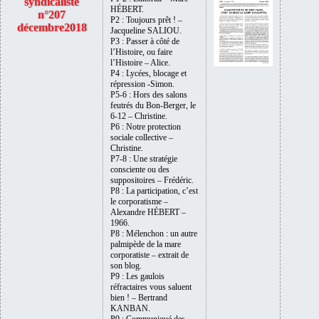
syndicaliste
HÉBERT.
n°207
P2 : Toujours prêt ! –
décembre2018
Jacqueline SALIOU.
P3 : Passer à côté de
l’Histoire, ou faire
l’Histoire – Alice.
P4 : Lycées, blocage et
répression -Simon.
P5-6 : Hors des salons
feutrés du Bon-Berger, le
6-12 – Christine.
P6 : Notre protection
sociale collective –
Christine.
P7-8 : Une stratégie
consciente ou des
suppositoires – Frédéric.
P8 : La participation, c’est
le corporatisme –
Alexandre
HÉBERT –
1966.
P8 : Mélenchon : un autre
palmipède de la mare
corporatiste – extrait de
son blog.
P9 : Les gaulois
réfractaires vous saluent
bien ! – Bertrand
KANBAN.
P9 : Communiqué des