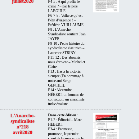
juillet2020
P4-5 : A qui profite le
crime ? – par le père
LABOULE.
P6-7-8 : Voila ce qu’est
l’état d’urgence ! –
Frédéric VUILLAUME.
P8 : L’Anarcho-
Syndicaliste soutient Jean
JAYER.
P9-10 : Petite histoire du
syndicalisme étasunien –
Laurence STRIBY.
P11-12 : Des abonnés
nous écrivent – Michel et
Claire.
P13 : Hasta la victoria,
siempre (En hommage à
notre ami Serge
GENTILI).
P14 : Alexandre
HÉBERT, un homme de
conviction, un anarchiste
individualiste.
L’Anarcho-
Dans cette édition :
P1-2 : Éditorial – Marc
syndicaliste
HÉBERT.
n°218
P3-4 : Promesse,
avril2020
promesse, le premier
scout de France a pris la