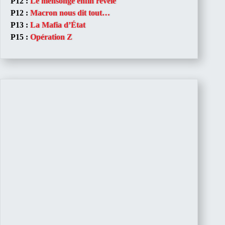
P12 :
Le mensonge enfin révélé
P12 :
Macron nous dit tout…
P13 :
La Mafia d’État
P15 :
Opération Z