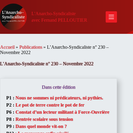
Passer
au
contenu
L'Anarcho-Syndicaliste
avec Fernand PELLOUTIER
Accueil
»
Publications
»
L’Anarcho-Syndicaliste n° 230 –
Novembre 2022
L’Anarcho-Syndicaliste n° 230 – Novembre 2022
Dans cette édition
P1 :
Nous ne sommes ni prédicateurs, ni pythies.
P2 :
Le pot de terre contre le pot de fer
P6 :
Constat d’un lecteur militant à Force-Ouvrière
P8 :
Rentrée scolaire sous tension
P9 :
Dans quel monde vit-on ?