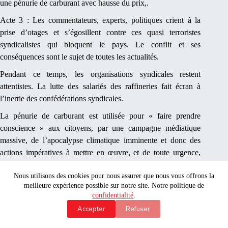
une pénurie de carburant avec hausse du prix,.
Acte 3 : Les commentateurs, experts, politiques crient à la
prise d’otages et s’égosillent contre ces quasi terroristes
syndicalistes qui bloquent le pays. Le conflit et ses
conséquences sont le sujet de toutes les actualités.
Pendant ce temps, les organisations syndicales restent
attentistes. La lutte des salariés des raffineries fait écran à
l’inertie des confédérations syndicales.
La pénurie de carburant est utilisée pour « faire prendre
conscience » aux citoyens, par une campagne médiatique
massive, de l’apocalypse climatique imminente et donc des
actions impératives à mettre en œuvre, et de toute urgence,
pour sauver la planète.
Nous utilisons des cookies pour nous assurer que nous vous offrons la
Les discours alarmistes, la mise en panique des populations, le
meilleure expérience possible sur notre site. Notre politique de
manque de carburant du à la grève annonce la fin de
confidentialité
.
« l’abondance » et la nécessité des restrictions, de la
Accepter
Refuser
« sobriété » énergétique comme le proclame le président de la