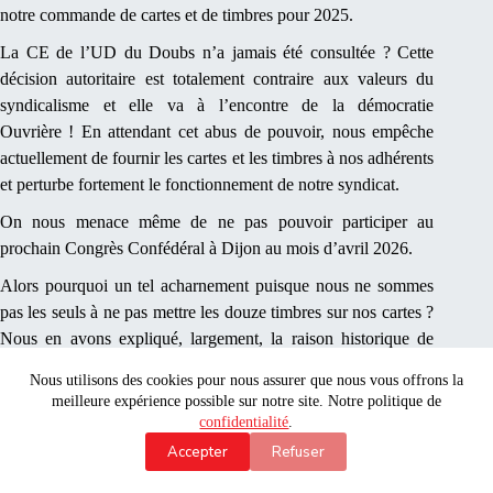
notre commande de cartes et de timbres pour 2025.
La CE de l’UD du Doubs n’a jamais été consultée ? Cette
décision autoritaire est totalement contraire aux valeurs du
syndicalisme et elle va à l’encontre de la démocratie
Ouvrière ! En attendant cet abus de pouvoir, nous empêche
actuellement de fournir les cartes et les timbres à nos adhérents
et perturbe fortement le fonctionnement de notre syndicat.
On nous menace même de ne pas pouvoir participer au
prochain Congrès Confédéral à Dijon au mois d’avril 2026.
Alors pourquoi un tel acharnement puisque nous ne sommes
pas les seuls à ne pas mettre les douze timbres sur nos cartes ?
Nous en avons expliqué, largement, la raison historique de
cette situation !
Nous utilisons des cookies pour nous assurer que nous vous offrons la
meilleure expérience possible sur notre site. Notre politique de
Serait-ce une façon de nous faire partir de Force-Ouvrière
confidentialité
.
avant les prochains congrès ??? De quoi ont-ils peur ???
Accepter
Refuser
Ou peut-être que le secrétaire Général de notre Confédération
veut nous faire payer ma candidature et notre intervention au