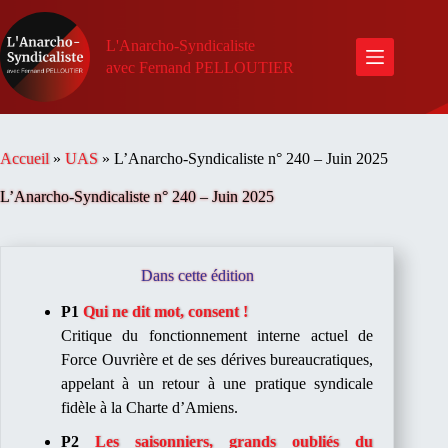
Passer
au
contenu
L'Anarcho-Syndicaliste
avec Fernand PELLOUTIER
Accueil
»
UAS
»
L’Anarcho-Syndicaliste n° 240 – Juin 2025
L’Anarcho-Syndicaliste n° 240 – Juin 2025
Dans cette édition
P1
Qui ne dit mot, consent !
Critique du fonctionnement interne actuel de
Force Ouvrière et de ses dérives bureaucratiques,
appelant à un retour à une pratique syndicale
fidèle à la Charte d’Amiens.​
P2
Les saisonniers, grands oubliés du