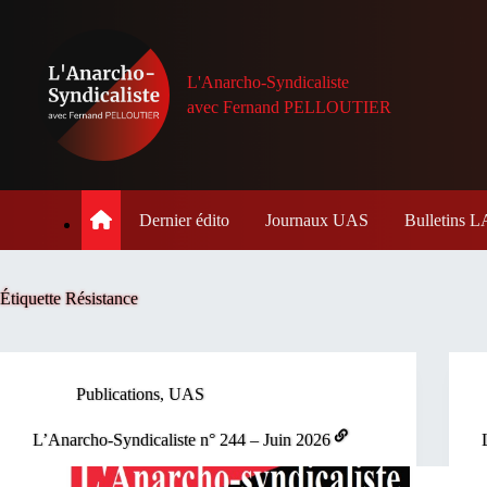
Passer
au
contenu
L'Anarcho-Syndicaliste
avec Fernand PELLOUTIER
Dernier édito
Journaux UAS
Bulletins
Étiquette
Résistance
Publications
,
UAS
L’Anarcho-Syndicaliste n° 244 – Juin 2026