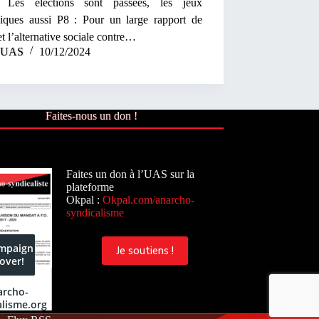
Les élections sont passées, les jeux
iques aussi P8 : Pour un large rapport de
et l’alternative sociale contre…
UAS
10/12/2024
Faites-nous un don !
Faites un don à l’UAS sur la
plateforme
Okpal :
Okpal.com/anarcho-
syndicalisme
Je soutiens !