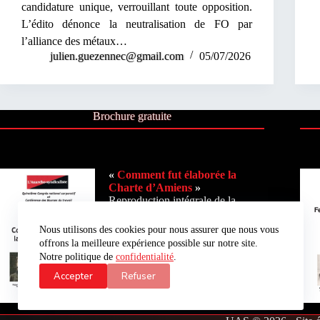
candidature unique, verrouillant toute opposition.
L’édito dénonce la neutralisation de FO par
l’alliance des métaux…
julien.guezennec@gmail.com
05/07/2026
Brochure gratuite
«
Comment fut élaborée la
Charte d’Amiens
»
Reproduction intégrale de la
discussion du quinzième
Congrès national corporatif
Nous utilisons des cookies pour nous assurer que nous vous
– Neuvième Congrès de la
offrons la meilleure expérience possible sur notre site.
CGT, Amiens, du 8 au 16
Notre politique de
confidentialité
.
octobre 1906
Accepter
Refuser