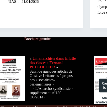
P5 : 
UAS
21/04/2026
olymp
force 
Brochure gratuite
«
Un anarchiste dans la lutte
des classes : Fernand
PELLOUTIER
»
Suivi de quelques articles de
Gustave Lefrancais à propos
des « socialistes-
parlementaires »
– « L’Anarcho-syndicaliste »
supplément au n°180
(03/2014)