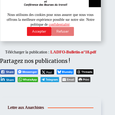
Télécharger la publication :
LADFO-Bulletin-n°18.pdf
Partagez nos publications !
Messenger
Bluesky
Threads
Post
Share
WhatsApp
Telegram
Email
Print
Share
Lettre aux Anarchistes