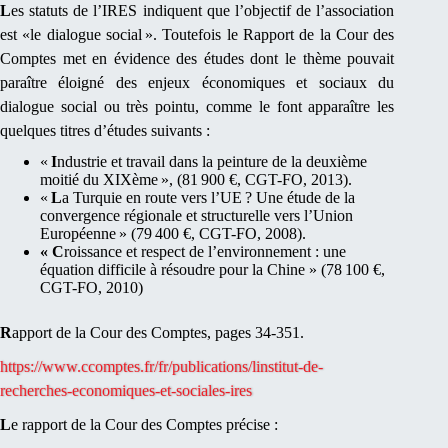
L
es statuts de l’IRES indiquent que l’objectif de l’association
est «le dialogue social ». Toutefois le Rapport de la Cour des
Comptes met en évidence des études dont le thème pouvait
paraître éloigné des enjeux économiques et sociaux du
dialogue social ou très pointu, comme le font apparaître les
quelques titres d’études suivants :
«
I
ndustrie et travail dans la peinture de la deuxième
moitié du XIXème », (81 900 €, CGT-FO, 2013).
«
L
a Turquie en route vers l’UE ? Une étude de la
convergence régionale et structurelle vers l’Union
Européenne » (79 400 €, CGT-FO, 2008).
« C
roissance et respect de l’environnement : une
équation difficile à résoudre pour la Chine » (78 100 €,
CGT-FO, 2010)
R
apport de la Cour des Comptes, pages 34-351.
https://www.ccomptes.fr/fr/publications/linstitut-de-
recherches-economiques-et-sociales-ires
L
e rapport de la Cour des Comptes précise :