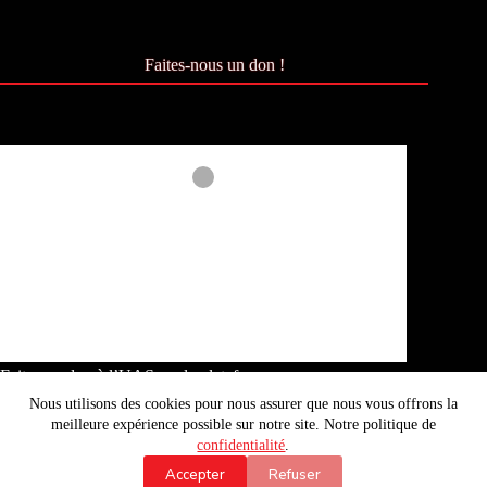
Faites-nous un don !
Faites un don à l’UAS sur la plateforme
Okpal :
Okpal.com/anarcho-syndicalisme
Nous utilisons des cookies pour nous assurer que nous vous offrons la
meilleure expérience possible sur notre site. Notre politique de
confidentialité
.
Je soutiens !
Accepter
Refuser
UAS © 2026 · Site édité par
Julienweb.fr
·
Abonnement
·