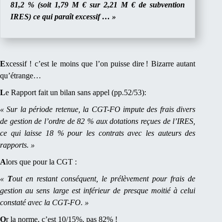
81,2 % (soit 1,79 M € sur 2,21 M € de subvention
IRES) ce qui paraît excessif … »
E
xcessif ! c’est le moins que l’on puisse dire ! Bizarre autant
qu’étrange…
L
e Rapport fait un bilan sans appel (pp.52/53):
« Sur la période retenue, la CGT-FO impute des frais divers
de gestion de l’ordre de 82 % aux dotations reçues de l’IRES,
ce qui laisse 18 % pour les contrats avec les auteurs des
rapports. »
A
lors que pour la CGT :
«
T
out en restant conséquent, le prélèvement pour frais de
gestion au sens large est inférieur de presque moitié à celui
constaté avec la CGT-FO. »
O
r la norme, c’est 10/15%, pas 82% !