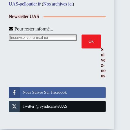
UAS-pelloutier.fr
(
Nos archives ici
)
Newsletter UAS
Pour rester informé...
S
ui
ve
z-
no
us
Nous Suivre Sur Facebook
Twitter @SyndicalisteUAS