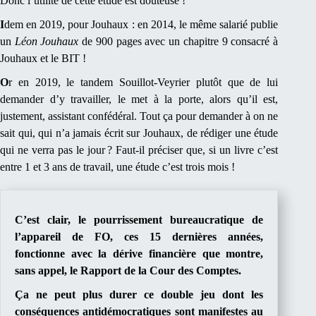
Donc l’utilité de cette étude est douteuse !
I
dem en 2019, pour Jouhaux : en 2014, le même salarié publie
un
Léon Jouhaux
de 900 pages avec un chapitre 9 consacré à
Jouhaux et le BIT !
O
r en 2019, le tandem Souillot-Veyrier plutôt que de lui
demander d’y travailler, le met à la porte, alors qu’il est,
justement, assistant confédéral. Tout ça pour demander à on ne
sait qui, qui n’a jamais écrit sur Jouhaux, de rédiger une étude
qui ne verra pas le jour ? Faut-il préciser que, si un livre c’est
entre 1 et 3 ans de travail, une étude c’est trois mois !
C
’est clair, le pourrissement bureaucratique de
l’appareil de FO, ces 15 dernières années,
fonctionne avec la dérive financière que montre,
sans appel, le Rapport de la Cour des Comptes.
Ç
a ne peut plus durer ce double jeu dont les
conséquences antidémocratiques sont manifestes au