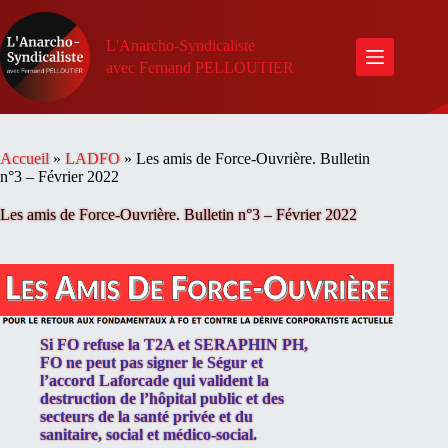
Passer
au
contenu
L'Anarcho-Syndicaliste
avec Fernand PELLOUTIER
Accueil
»
LADFO
»
Les amis de Force-Ouvrière. Bulletin
n°3 – Février 2022
Les amis de Force-Ouvrière. Bulletin n°3 – Février 2022
Si FO refuse la T2A et SERAPHIN PH,
FO ne peut pas signer le Ségur et
l’accord Laforcade qui valident la
destruction de l’hôpital public et des
secteurs de la santé privée et du
sanitaire, social et médico-social.