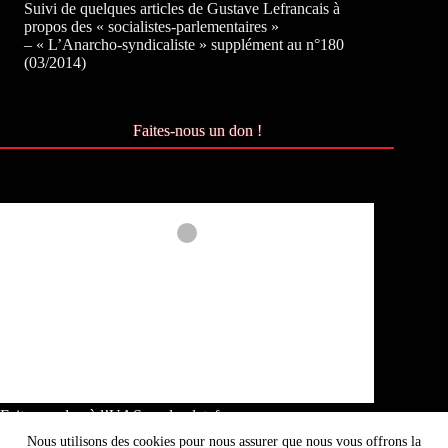
Suivi de quelques articles de Gustave Lefrancais à
propos des « socialistes-parlementaires »
– « L’Anarcho-syndicaliste » supplément au n°180
(03/2014)
Faites-nous un don !
Faites un don à l’UAS sur la plateforme
Okpal :
Okpal.com/anarcho-syndicalisme
Nous utilisons des cookies pour nous assurer que nous vous offrons la