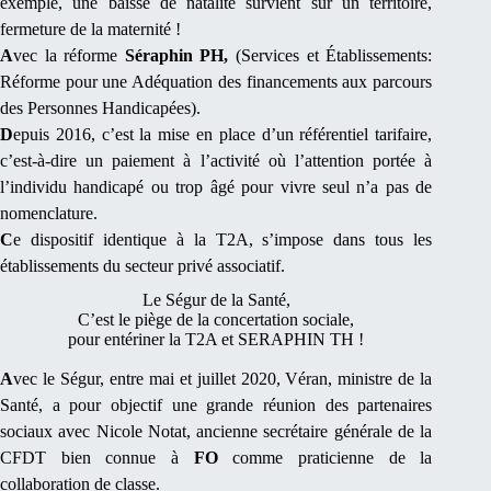
exemple, une baisse de natalité survient sur un territoire,
fermeture de la maternité !
A
vec la réforme
Séraphin PH,
(Services et Établissements:
Réforme pour une Adéquation des financements aux parcours
des Personnes Handicapées).
D
epuis 2016, c’est la mise en place d’un référentiel tarifaire,
c’est-à-dire un paiement à l’activité où l’attention portée à
l’individu handicapé ou trop âgé pour vivre seul n’a pas de
nomenclature.
C
e dispositif identique à la T2A, s’impose dans tous les
établissements du secteur privé associatif.
Le Ségur de la Santé,
C’est le piège de la concertation sociale,
pour entériner la T2A et SERAPHIN TH !
A
vec le Ségur, entre mai et juillet 2020, Véran, ministre de la
Santé, a pour objectif une grande réunion des partenaires
sociaux avec Nicole Notat, ancienne secrétaire générale de la
CFDT bien connue à
FO
comme praticienne de la
collaboration de classe.