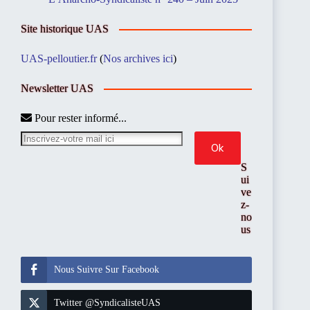
Site historique UAS
UAS-pelloutier.fr
(
Nos archives ici
)
Newsletter UAS
Pour rester informé...
S
ui
ve
z-
no
us
Nous Suivre Sur Facebook
Twitter @SyndicalisteUAS