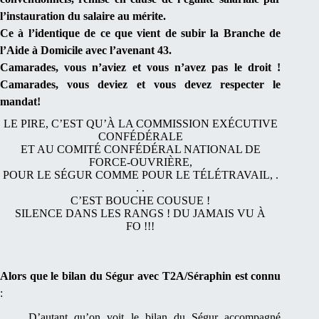
l’instauration du salaire au mérite.
Ce à l’identique de ce que vient de subir la Branche de
l’Aide à Domicile avec l’avenant 43.
C
amarades, vous n’aviez et vous n’avez pas le droit !
C
amarades, vous deviez et vous devez respecter le
mandat!
LE PIRE, C’EST QU’À LA COMMISSION EXÉCUTIVE
CONFÉDÉRALE
ET AU COMITÉ CONFÉDÉRAL NATIONAL DE
FORCE-OUVRIÈRE,
POUR LE SÉGUR COMME POUR LE TÉLÉTRAVAIL, .
. .
C’EST BOUCHE COUSUE !
SILENCE DANS LES RANGS ! DU JAMAIS VU À
FO !!!
A
lors que le bilan du Ségur avec T2A/Séraphin est connu
:
D’autant qu’on voit le bilan du Ségur accompagné