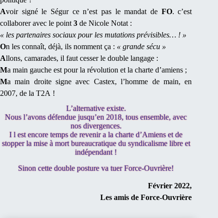
A
voir signé le Ségur ce n’est pas le mandat de
FO
.
c’est
collaborer avec le point
3
de Nicole Notat :
« les partenaires sociaux pour les mutations prévisibles… ! »
O
n les connaît, déjà, ils nomment ça :
« grande sécu »
A
llons, camarades, il faut cesser le double langage :
M
a main gauche est pour la révolution et la charte d’amiens ;
M
a main droite signe avec Castex, l’homme de main, en
2007, de la T2A !
L’alternative existe.
Nous l’avons défendue jusqu’en 2018, tous ensemble, avec
nos divergences.
I l est encore temps de revenir a la charte d’Amiens et de
stopper la mise à mort bureaucratique du syndicalisme libre et
indépendant !
Sinon cette double posture va tuer Force-Ouvrière!
Février 2022,
Les amis de Force-Ouvrière